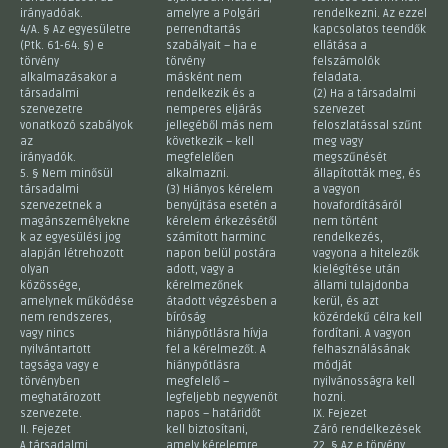
irányadóak.
amelyre a Polgári
rendelkezni. Az ezzel
4/A. § Az egyesületre
perrendtartás
kapcsolatos teendők
(Ptk. 61-64. §) e
szabályait – ha e
ellátása a
törvény
törvény
felszámolók
alkalmazásakor a
másként nem
feladata.
társadalmi
rendelkezik és a
(2) Ha a társadalmi
szervezetre
nemperes eljárás
szervezet
vonatkozó szabályok
jellegéből más nem
feloszlatással szűnt
az
következik – kell
meg vagy
irányadók.
megfelelően
megszűnését
5. § Nem minősül
alkalmazni.
állapították meg, és
társadalmi
(3) Hiányos kérelem
a vagyon
szervezetnek a
benyújtása esetén a
hovafordításáról
magánszemélyekne
kérelem érkezésétől
nem történt
k az egyesülési jog
számított harminc
rendelkezés,
alapján létrehozott
napon belül postára
vagyona a hitelezők
olyan
adott, vagy a
kielégítése után
közössége,
kérelmezőnek
állami tulajdonba
amelynek működése
átadott végzésben a
kerül, és azt
nem rendszeres,
bíróság
közérdekű célra kell
vagy nincs
hiánypótlásra hívja
fordítani. A vagyon
nyilvántartott
fel a kérelmezőt. A
felhasználásának
tagsága vagy e
hiánypótlásra
módját
törvényben
megfelelő –
nyilvánosságra kell
meghatározott
legfeljebb negyvenöt
hozni.
szervezete.
napos – határidőt
IX. Fejezet
II. Fejezet
kell biztosítani,
Záró rendelkezések
A társadalmi
amely kérelemre,
22. § Az e törvény