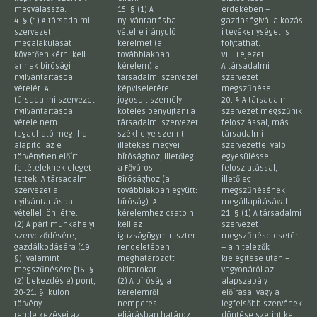
megválassza.
15. § (1) A
érdekében –
4. § (1) A társadalmi
nyilvántartásba
gazdaságivállalkozás
szervezet
vételre irányuló
i tevékenységet is
megalakulását
kérelmet (a
folytathat.
követően kérni kell
továbbiakban:
VIII. Fejezet
annak bírósági
kérelem) a
A társadalmi
nyilvántartásba
társadalmi szervezet
szervezet
vételét. A
képviseletére
megszűnése
társadalmi szervezet
jogosult személy
20. § A társadalmi
nyilvántartásba
köteles benyújtani a
szervezet megszűnik
vétele nem
társadalmi szervezet
feloszlással, más
tagadható meg, ha
székhelye szerint
társadalmi
alapítói az e
illetékes megyei
szervezettel való
törvényben előírt
bírósághoz, illetőleg
egyesüléssel,
feltételeknek eleget
a Fővárosi
feloszlatással,
tettek. A társadalmi
Bírósághoz (a
illetőleg
szervezet a
továbbiakban együtt:
megszűnésének
nyilvántartásba
bíróság). A
megállapításával.
vétellel jön létre.
kérelemhez csatolni
21. § (1) A társadalmi
(2) A párt munkahelyi
kell az
szervezet
szerveződésére,
igazságügyminiszter
megszűnése esetén
gazdálkodására (19.
rendeletében
– a hitelezők
§), valamint
meghatározott
kielégítése után –
megszűnésére [16. §
okiratokat.
vagyonáról az
(2) bekezdés e) pont,
(2) A bíróság a
alapszabály
20-21. §] külön
kérelemről
előírása, vagy a
törvény
nemperes
legfelsőbb szervének
rendelkezései az
eljárásban határoz,
döntése szerint kell