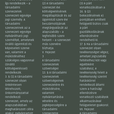
így rendelkezik – a
(2) A társadalmi
(3) A párt
társadalmi
szervezet évi
vonatkozásában a
szervezetek
költségvetésének
16. § (2)
szervezeti egysége
megállapítását és az
bekezdésének e)
jogi személy. A
ügyintéző szerv évi
pontjában említett
társadalmi
beszámolójának
felügyelő biztos csak
szervezetnek az a
megtárgyalását az
a párt
szervezeti egysége
alapszabály – a
gazdálkodásának
nyilvánítható jogi
legfelsőbb szerv
ellenőrzésére
személlyé, amelynek
helyett – a szervezet
rendelhető ki.
önálló ügyintéző és
más szervére
17. § Ha a társadalmi
képviseleti szerve
bízhatja.
szervezet olyan
van, valamint a
V. Fejezet
tevékenységet végez,
működéséhez
3
amelyet jogszabály
szükséges vagyonnal
A társadalmi
feltételhez köt vagy
(önálló
szervezetek
egyébként
költségvetéssel)
szövetségei
szabályoz, e
rendelkezik.
13. § A társadalmi
tevékenység felett a
3. § (1) A társadalmi
szervezetek
tevékenység szerint
szervezet olyan
szövetségeinek
hatáskörrel
önkéntesen
szervezetére és
rendelkező állami
létrehozott,
működésére,
szerv a hatósági
önkormányzattal
valamint
ellenőrzésre
rendelkező
nyilvántartásba
vonatkozó szabályok
szervezet, amely az
vételére és
alkalmazásával
alapszabályban
jogképességére a
felügyeletet gyakorol.
meghatározott célra
társadalmi
VII. Fejezet
alakul, nyilvántartott
szervezetre
A társadalmi