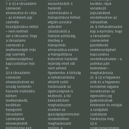
7. § (1) A társadalmi
elutasításáról. E
korábbi, rájuk
szervezet
határidő
vonatkozó
elnevezése és célja
számításakor a
jogszabályok
– az érdekelt jogi
hiánypótlásra felhívó
rendelkezései az
személy
végzés postára
irányadóak.
hozzájárulása nélkül
adásától
24. § Felhatalmazást
– nem keltheti
(átadásától) a
kap a Kormány, hogy
azt a látszatot, hogy
hiányok pótlásáig,
a társadalmi
a társadalmi
illetőleg a
szervezetek
szervezet a
hiánypótlás
gazdálkodó
tevékenységét más
elmaradása esetén
tevékenységével
jogi személy
a hiánypótlásra
kapcsolatos
tevékenységéhez
biztosított határidő
rendelkezéseket – a
kapcsolódóan fejti
lejártáig eltelt idő
politikai párt
ki.
nem vehető
kivételével –
(2) A társadalmi
figyelembe. A bíróság
meghatározza.
szervezet
a nyilvántartásba
25. § (1) A fegyveres
elnevezésének az
vételről szóló
erők és a fegyveres
ország területén
határozatát az
testületek tagjaira
hasonló működési
ügyészségnek is
vonatkozóan az
körben
kézbesíti, a (6)
egyesülési jog
tevékenykedő,
bekezdésben
gyakorlásának
korábban
meghatározott
feltételeit és módját
bejegyzett
esetben az
a szolgálati
társadalmi
igazságügyminiszter
szabályzat
szervezetek
rendeletében
határozza meg.
elnevezésétől
meghatározott
(2) A
különböznie kell.
módon. A
szakszervezetekre