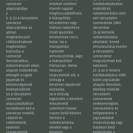
szervezet
indokolt esetben
hatálybalépésekor
alapszabálya
tizenöt nappal
működő és
2
meghosszabbítható.
nyilvántartásba nem
6. § (1) A társadalmi
A hiánypótlás
vett társadalmi
szervezet
késedelmes vagy
szervezetek 1989.
alapszabálya az
hiányos teljesítése
december
abban
miatt igazolási
31-ig kérhetik
meghatározott
kérelemnek nincs
nyilvántartásba
célkitűzéseknek
helye. Ha a
vételüket. Ennek
megfelelően
hiánypótlási
elmulasztása esetén
biztosítja a
határidőt
a társadalmi
szervezet
elmulasztották, vagy
szervezetet
demokratikus,
a hiánypótlást
megszűntnek kell
önkormányzati elven
hiányosan, illetve
tekinteni.
alapuló működését,
hibásan
23. § Az e törvény
elősegíti a tagok
terjesztették elő, a
hatálybalépése előtt
jogainak és
bíróság a
külön jogszabály
kötelességeinek
kérelmet végzéssel
alapján létesített,
érvényesülését.
elutasítja.
illetőleg működő
(2) A társadalmi
(4) A bíróság
társadalmi
szervezet
legkésőbb a kérelem
szervezetek
alapszabályában
érkezésétől
tevékenységére,
rendelkezni kell a
számított hatvan
szervezetére és
szervezet nevéről,
napon belül köteles
felügyeletére e
céljáról és
dönteni a
jogszabályok
székhelyéről,
nyilvántartásba
módosításáig vagy
valamint
vételről vagy a
hatályon kívül
szervezetéről.
kérelem
helyezéséig a