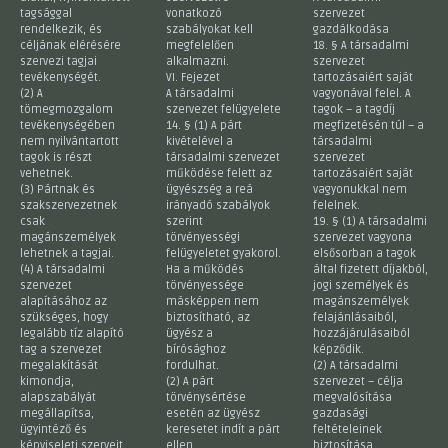
tagsággal
vonatkozó
szervezet
rendelkezik, és
szabályokat kell
gazdálkodása
céljának elérésére
megfelelően
18. § A társadalmi
szervezi tagjai
alkalmazni.
szervezet
tevékenységét.
VI. Fejezet
tartozásaiért saját
(2) A
A társadalmi
vagyonával felel. A
tömegmozgalom
szervezet felügyelete
tagok – a tagdíj
tevékenységében
14. § (1) A párt
megfizetésén túl – a
nem nyilvántartott
kivételével a
társadalmi
tagok is részt
társadalmi szervezet
szervezet
vehetnek.
működése felett az
tartozásaiért saját
(3) Pártnak és
ügyészség a reá
vagyonukkal nem
szakszervezetnek
irányadó szabályok
felelnek.
csak
szerint
19. § (1) A társadalmi
magánszemélyek
törvényességi
szervezet vagyona
lehetnek a tagjai.
felügyeletet gyakorol.
elsősorban a tagok
(4) A társadalmi
Ha a működés
által fizetett díjakból,
szervezet
törvényessége
jogi személyek és
alapításához az
másképpen nem
magánszemélyek
szükséges, hogy
biztosítható, az
felajánlásaiból,
legalább tíz alapító
ügyész a
hozzájárulásaiból
tag a szervezet
bírósághoz
képződik.
megalakítását
fordulhat.
(2) A társadalmi
kimondja,
(2) A párt
szervezet – célja
alapszabályát
törvénysértése
megvalósítása
megállapítsa,
esetén az ügyész
gazdasági
ügyintéző és
keresetet indít a párt
feltételeinek
képviseleti szerveit
ellen.
biztosítása