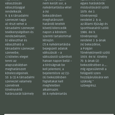
választásán
nem került sor, a
egyes hatáskörök
választójoggal
nyilvántartásba vétel
módosításáról szóló
rendelkezik.
a (4)
1979. évi 3.
9. § A társadalmi
bekezdésben
törvényerejű
szervezet tagja
meghatározott
rendelet 2. §-a;
a) részt vehet a
határidő leteltét
az Állami Ifjúsági és
társadalmi szervezet
követő kilencedik
Sporthivatalról szóló
tevékenységében és
napon a kérelem
1986. évi 9.
rendezvényein;
szerinti tartalommal
törvényerejű
b) választhat és
létrejön.
rendelet 3. §-ának
választható a
(7) A nyilvántartásba
(4) bekezdése;
társadalmi szervezet
bejegyzett adatok
a Polgári
szerveibe;
változását – a
Törvénykönyvről szóló
c) köteles eleget
változástól számított
1959. évi IV. törvény
tenni az
hatvan napon belül –
70. §-ának (2)
alapszabályban
a bíróságnak be
bekezdésében a „…
meghatározott
kell jelenteni; a
míg egyesületnél a
kötelességeinek.
bejelentésre az (1)-
felügyelő szerv
10. § (1) A társadalmi
(6) bekezdésben
hozzájárulására van
szervezet valamely
foglaltakat kell
szükség.”
szervének
megfelelően
szövegrész.
törvénysértő
alkalmazni.
határozatát bármely
(8) A nyilvántartás