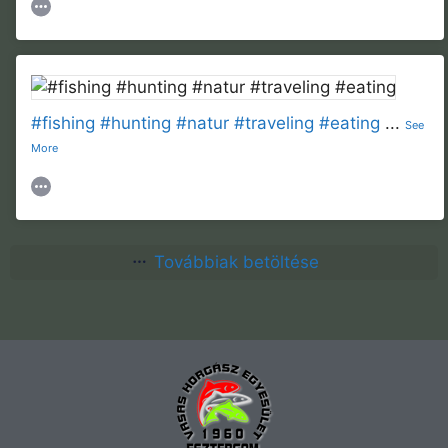
#fishing
#hunting
#natur
#traveling
#eating
...
See
More
Továbbiak betöltése