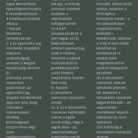
Jogok Nemzetközi
gátolja, a bíróság
fennálló, illetve törölt
Egyezségokmányána
azonban indokolt
adatai, valamint a
k rendelkezéseivel -,
esetben a
bírósághoz
a következő törvényt
végrehajtást
benyújtott iratok – a
alkotja:
felfüggesztheti.
(9) bekezdésben
I. Fejezet
(3) A párt
meghatározott
Általános
vonatkozásában a
kivétellel –
rendelkezések
párt tagját az (1)
nyilvánosak, ideértve
1. § Az egyesülési jog
bekezdésben
a még el nem bírált
mindenkit megillető
említett jogosultság
kérelmet és
alapvető
csak e törvény,
mellékleteit is,
szabadságjog,
valamint a pártok
azokat bárki
amelyet a Magyar
működéséről és
megtekintheti és
Köztársaság elismer,
gazdálkodásáról
azokról feljegyzést
és
szóló törvény
készíthet.
biztosítja annak
megsértése esetén
(9) A társadalmi
zavartalan
illeti meg.
szervezet alakuló
gyakorlását. Az
IV. Fejezet
ülésének jelenléti
egyesülési jog
A társadalmi
íve, valamint a
alapján mindenkinek
szervezet szervezeti
társadalmi szervezet
joga van arra, hogy
rendje
tagjairól készült – az
másokkal
11. § (1) A társadalmi
alapszabály
szervezeteket,
szervezet legfelsőbb
mellékletét képező –
illetőleg
szerve a tagok
nyilvántartás nem
közösségeket
összessége, vagy a
nyilvános.
hozzon létre vagy
tagok által – az
(10) A bíróság a
azok
alapszabályban
társadalmi szervezet
tevékenységében
meghatározottak
adatait