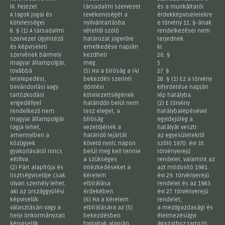
III. Fejezet
társadalmi szervezet
és a munkáltatói
A tagok jogai és
tevékenységét a
érdekképviseletekre
kötelességei
nyilvántartásba
e törvény 11. §-ának
8. § (1) A társadalmi
vételről szóló
rendelkezései nem
szervezet ügyintéző
határozat jogerőre
terjednek
és képviseleti
emelkedése napján
ki.
szervének bármely
kezdheti
26. §
magyar állampolgár,
meg.
5
továbbá
(5) Ha a bíróság a (4)
27. §
letelepedési,
bekezdés szerinti
28. § (1) Ez a törvény
bevándorlási vagy
döntési
kihirdetése napján
tartózkodási
kötelezettségének
lép hatályba.
engedéllyel
határidőn belül nem
(2) E törvény
rendelkező nem
tesz eleget, a
hatálybalépésével
magyar állampolgár
bíróság
egyidejűleg a
tagja lehet,
vezetőjének a
hatályát veszti:
amennyiben a
határidő lejártát
az egyesületekről
közügyek
követő nyolc napon
szóló 1970. évi 35.
gyakorlásától nincs
belül meg kell tennie
törvényerejű
eltiltva.
a szükséges
rendelet, valamint az
(2) Párt alapítója és
intézkedéseket a
azt módosító 1981.
tisztségviselője csak
kérelem
évi 29. törvényerejű
olyan személy lehet,
elbírálása
rendelet és az 1983.
aki az országgyűlési
érdekében.
évi 27. törvényerejű
képviselők
(6) Ha a kérelem
rendelet;
választásán vagy a
elbírálására az (5)
a mezőgazdasági és
helyi önkormányzati
bekezdésben
élelmezésügyi
képviselők
foglaltak alapján
ágazathoz tartozó