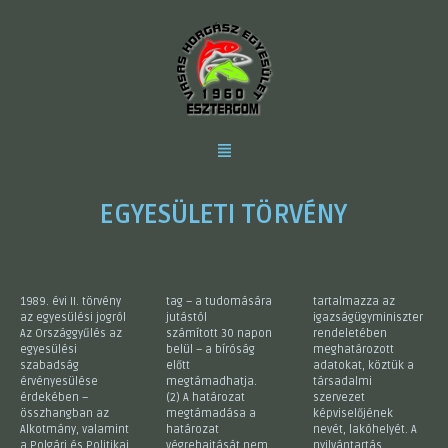
EGYESÜLETI TÖRVÉNY
1989. évi II. törvény
tag – a tudomására
tartalmazza az
az egyesülési jogról
jutástól
igazságügyminiszter
Az Országgyűlés az
számított 30 napon
rendeletében
egyesülési
belül – a bíróság
meghatározott
szabadság
előtt
adatokat, köztük a
érvényesülése
megtámadhatja.
társadalmi
érdekében –
(2) A határozat
szervezet
összhangban az
megtámadása a
képviselőjének
Alkotmány, valamint
határozat
nevét, lakóhelyét. A
a Polgári és Politikai
végrehajtását nem
nyilvántartás