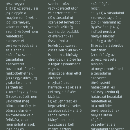
részt vegyen.
szerint – közvetlenül
számítógépen
2. § (1) Az egyesülési
vagy közvetett úton
rögzíti.
jog alapján a
választott testület.
16. § (1) A társadalmi
magánszemélyek, a
(2) A társadalmi
szervezet tagja által
jogi személyek,
szervezet legfelsőbb
(10. §), valamint az
valamint ezek jogi
szervét szükség
ügyész által [14. §]
személyiséggel nem
szerint, de legalább
indított perek a
rendelkező
öt évenként kell
megyei bíróság,
szervezetei –
összehívni. A
illetőleg a Fővárosi
tevékenységük célja
legfelsőbb szervet
Bíróság hatáskörébe
és alapítóik
össze kell hívni akkor
tartoznak.
szándéka szerint –
is, ha azt a bíróság
(2) A bíróság az
társadalmi
elrendeli, illetőleg ha
ügyész keresete
szervezetet
a tagok egyharmada
alapján
hozhatnak létre és
vagy az
a) megsemmisítheti
működtethetnek.
alapszabályban ettől
a társadalmi
(2) Az egyesülési jog
eltérően
szervezet
gyakorlása nem
meghatározott
törvénysértő
sértheti az
hányada – az ok és a
határozatát, és
Alkotmány 2. §-ának
cél megjelölésével –
szükség szerint új
(3) bekezdését, nem
kívánja.
határozat hozatalát
valósíthat meg
(3) Az ügyintéző és
rendelheti el;
bűncselekményt és
képviseleti szerveket
b) a működés
bűncselekmény
az alapszabály eltérő
törvényességének
elkövetésére való
rendelkezése
helyreállítása
felhívást, valamint
hiányában titkos
céljából
nem járhat mások
szavazással kell
összehívhatja a
jogainak és
megválasztani.
társadalmi szervezet