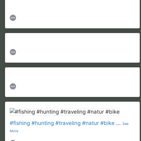
#fishing
#hunting
#traveling
#natur
#bike
...
See
More