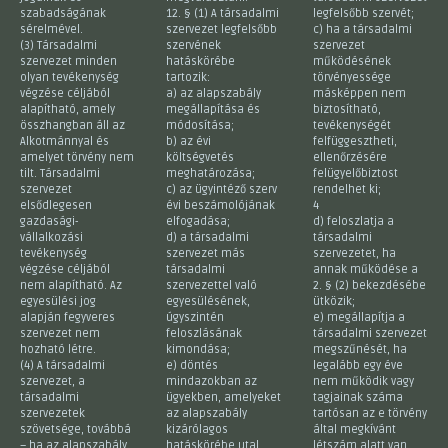
szabadságának
12. § (1) A társadalmi
legfelsőbb szervét;
sérelmével.
szervezet legfelsőbb
c) ha a társadalmi
(3) Társadalmi
szervének
szervezet
szervezet minden
hatáskörébe
működésének
olyan tevékenység
tartozik:
törvényessége
végzése céljából
a) az alapszabály
másképpen nem
alapítható, amely
megállapítása és
biztosítható,
összhangban áll az
módosítása;
tevékenységét
Alkotmánnyal és
b) az évi
felfüggesztheti,
amelyet törvény nem
költségvetés
ellenőrzésére
tilt. Társadalmi
meghatározása;
felügyelőbiztost
szervezet
c) az ügyintéző szerv
rendelhet ki;
elsődlegesen
évi beszámolójának
4
gazdasági-
elfogadása;
d) feloszlatja a
vállalkozási
d) a társadalmi
társadalmi
tevékenység
szervezet más
szervezetet, ha
végzése céljából
társadalmi
annak működése a
nem alapítható. Az
szervezettel való
2. § (2) bekezdésébe
egyesülési jog
egyesülésének,
ütközik;
alapján fegyveres
úgyszintén
e) megállapítja a
szervezet nem
feloszlásának
társadalmi szervezet
hozható létre.
kimondása;
megszűnését, ha
(4) A társadalmi
e) döntés
legalább egy éve
szervezet, a
mindazokban az
nem működik vagy
társadalmi
ügyekben, amelyeket
tagjainak száma
szervezetek
az alapszabály
tartósan az e törvény
szövetsége, továbbá
kizárólagos
által megkívánt
– ha az alapszabály
hatáskörébe utal.
létszám alatt van.